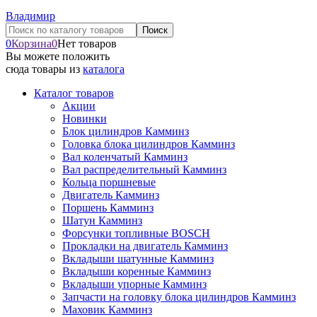
Владимир
0
Корзина
0
Нет товаров
Вы можете положить
сюда товары из
каталога
Каталог товаров
Акции
Новинки
Блок цилиндров Камминз
Головка блока цилиндров Камминз
Вал коленчатый Камминз
Вал распределительный Камминз
Кольца поршневые
Двигатель Камминз
Поршень Камминз
Шатун Камминз
Форсунки топливные BOSCH
Прокладки на двигатель Камминз
Вкладыши шатунные Камминз
Вкладыши коренные Камминз
Вкладыши упорные Камминз
Запчасти на головку блока цилиндров Камминз
Маховик Камминз