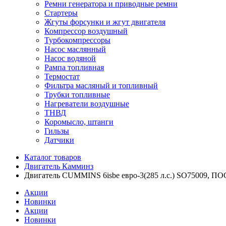
Ремни генератора и приводные ремни
Стартеры
Жгуты форсунки и жгут двигателя
Компрессор воздушный
Турбокомпрессоры
Насос маслянный
Насос водяной
Рампа топливная
Термостат
Фильтра масляный и топливный
Трубки топливные
Нагреватели воздушные
ТНВД
Коромысло, штанги
Гильзы
Датчики
Каталог товаров
Двигатель Камминз
Двигатель CUMMINS 6isbe евро-3(285 л.с.) SO7500
Акции
Новинки
Акции
Новинки