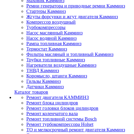
Маховик Камминз
Ремни генератора и приводные ремни Камминз
Стартеры Камминз
Жгуты форсунки и жгут двигателя Камминз
Компрессор воздушный
Турбокомпрессоры
Насос маслянный Камминз
Насос водяной Камминз
Рампа топливная Камминз
Термостат Камминз
Фильтра масляный и топливный Камминз
Трубки топливные Камминз
Нагреватели воздушные Камминз
ТНВД Камминз
Коромысло, штанги Камминз
Гильзы Камминз
Датчики Камминз
Каталог товаров
Ремонт двигателя КАММИНЗ
Ремонт блока цилиндров
Ремонт головки блоков цилиндров
Ремонт коленчатого вала
Ремонт топливной системы Bosch
Ремонт турбокомпрессора Holset
ТО и мелкосрочный ремонт двигателя Камминз