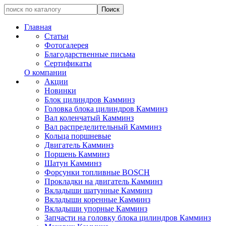
Главная
Статьи
Фотогалерея
Благодарственные письма
Сертификаты
О компании
Акции
Новинки
Блок цилиндров Камминз
Головка блока цилиндров Камминз
Вал коленчатый Камминз
Вал распределительный Камминз
Кольца поршневые
Двигатель Камминз
Поршень Камминз
Шатун Камминз
Форсунки топливные BOSCH
Прокладки на двигатель Камминз
Вкладыши шатунные Камминз
Вкладыши коренные Камминз
Вкладыши упорные Камминз
Запчасти на головку блока цилиндров Камминз